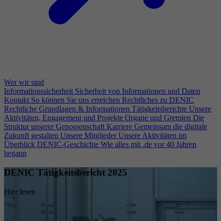
Wer wir sind
Informationssicherheit
Sicherheit von Informationen und Daten
Kontakt
So können Sie uns erreichen
Rechtliches zu DENIC
Rechtliche Grundlagen & Informationen
Tätigkeitsberichte
Unsere
Aktivitäten, Engagement und Projekte
Organe und Gremien
Die
Struktur unserer Genossenschaft
Karriere
Gemeinsam die digitale
Zukunft gestalten
Unsere Mitglieder
Unsere Aktivitäten im
Überblick
DENIC-Geschichte
Wie alles mit .de vor 40 Jahren
begann
DENIC Tätigkeitsbericht 2025
Hier lesen