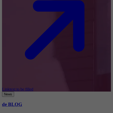
Linktext to be filled
News
de BLOG