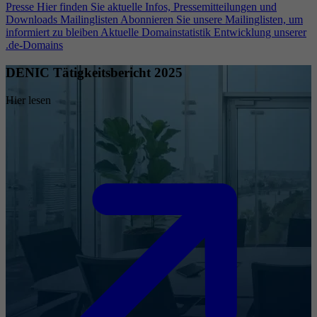
Presse
Hier finden Sie aktuelle Infos, Pressemitteilungen und
Downloads
Mailinglisten
Abonnieren Sie unsere Mailinglisten, um
informiert zu bleiben
Aktuelle Domainstatistik
Entwicklung unserer
.de-Domains
DENIC Tätigkeitsbericht 2025
Hier lesen