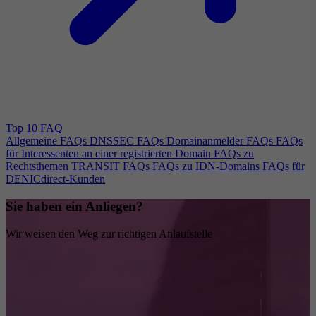
Top 10 FAQ
Allgemeine FAQs
DNSSEC FAQs
Domainanmelder FAQs
FAQs
für Interessenten an einer registrierten Domain
FAQs zu
Rechtsthemen
TRANSIT FAQs
FAQs zu IDN-Domains
FAQs für
DENICdirect-Kunden
Sie haben ein Anliegen?
Wir weisen den Weg zur richtigen Anlaufstelle