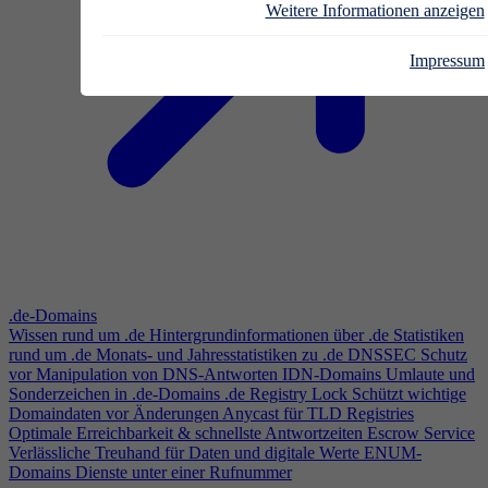
Weitere Informationen anzeigen
Impressum
.de-Domains
Wissen rund um .de
Hintergrundinformationen über .de
Statistiken
rund um .de
Monats- und Jahresstatistiken zu .de
DNSSEC
Schutz
vor Manipulation von DNS-Antworten
IDN-Domains
Umlaute und
Sonderzeichen in .de-Domains
.de Registry Lock
Schützt wichtige
Domaindaten vor Änderungen
Anycast für TLD Registries
Optimale Erreichbarkeit & schnellste Antwortzeiten
Escrow Service
Verlässliche Treuhand für Daten und digitale Werte
ENUM-
Domains
Dienste unter einer Rufnummer